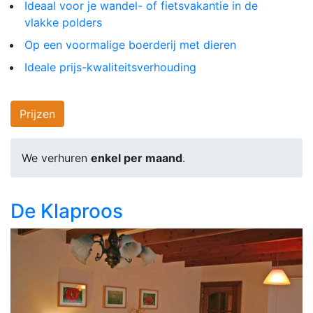
Ideaal voor je wandel- of fietsvakantie in de
vlakke polders
Op een voormalige boerderij met dieren
Ideale prijs-kwaliteitsverhouding
Prijzen
We verhuren
enkel per maand
.
De Klaproos